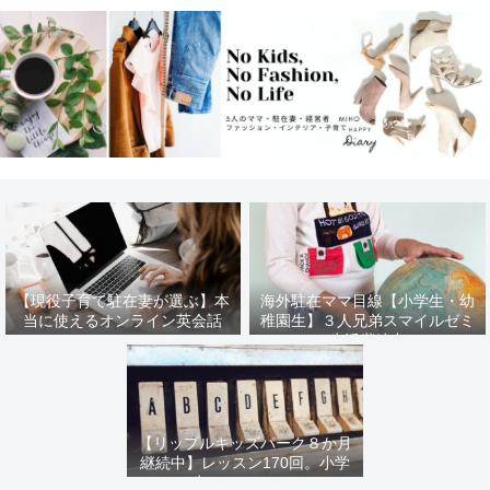
【現役子育て駐在妻が選ぶ】本
海外駐在ママ目線【小学生・幼
当に使えるオンライン英会話
稚園生】３人兄弟スマイルゼミ
生活継続中
【リップルキッズパーク８か月
継続中】レッスン170回。小学
生ママの口コミ