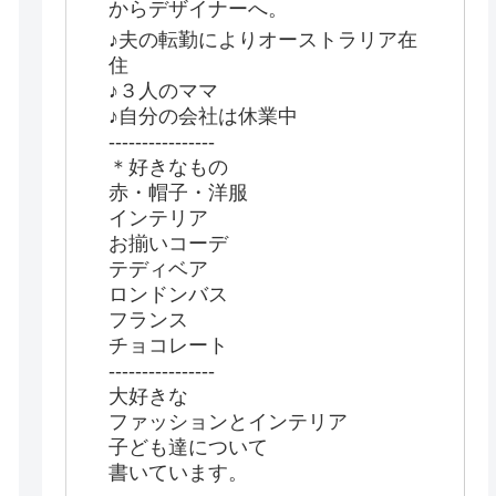
からデザイナーへ。
♪夫の転勤によりオーストラリア在
住
♪３人のママ
♪自分の会社は休業中
‐‐‐‐‐‐‐‐‐‐‐‐‐‐‐‐
＊好きなもの
赤・帽子・洋服
インテリア
お揃いコーデ
テディベア
ロンドンバス
フランス
チョコレート
‐‐‐‐‐‐‐‐‐‐‐‐‐‐‐‐
大好きな
ファッションとインテリア
子ども達について
書いています。