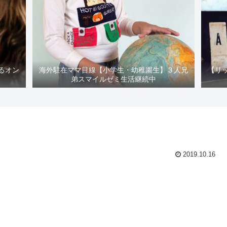
るオン
海外駐在ママ目線【小学生・幼稚園生】３人兄
【リ
弟スマイルゼミ生活継続中
2019.10.16