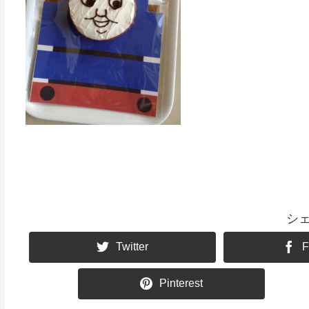
シ
Twitter
F
Pinterest