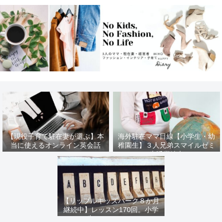
【現役子育て駐在妻が選ぶ】本
海外駐在ママ目線【小学生・幼
当に使えるオンライン英会話
稚園生】３人兄弟スマイルゼミ
生活継続中
【リップルキッズパーク８か月
継続中】レッスン170回。小学
生ママの口コミ