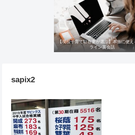
【現役子育て駐在妻が選ぶ】本当に使え
ライン英会話
sapix2