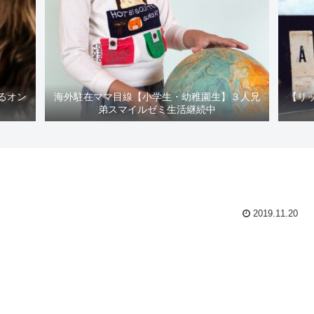
るオン
海外駐在ママ目線【小学生・幼稚園生】３人兄
【リ
弟スマイルゼミ生活継続中
2019.11.20